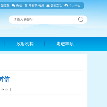
繁體版
微信
粤省事·梅州
智能互动
个人中心
政府机构
走进丰顺
封信
中
小
】