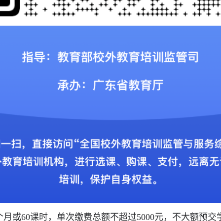
个月或
60
课时，单次缴费总额不超过
5000
元，不大额预交