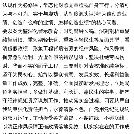
法规作为必修课，常态化对照党章检视自身言行
，
分清可
为与不可为、实干与虚功，从制度源头认清“为谁创造业
绩、创造什么样的业绩、怎样创造业绩”的核心问题
。
二
要以案为鉴深化警示教育，时刻警钟长鸣
。
深刻剖析重显
绩轻潜绩、重短期轻长远、重数字轻民生等反面典型，看
清虚假政绩、形象工程背后潜藏的纪律风险、作风弊病
，
摒弃急功近利、弄虚作假的错误思维，坚决杜绝劳民伤
财、华而不实的面子工程
。
三要对标对表校准政绩坐标，
坚守为民初心
。
始终以群众满意、发展实效、长远利益衡
量工作成效，完整、准确、全面贯彻新发展理念
，
立足岗
位务实担当，多做打基础、利长远、惠民生的实事
，
把严
守纪律规矩贯穿谋划工作、推动落实全过程。四要从严自
我约束强化责任担当
，
永葆清廉本色。自觉用党纪党规约
束权力运行
，
主动接受各方监督，不越红线、不碰底线
，
以清正作风保障正确政绩落地见效，以实实在在的工作成