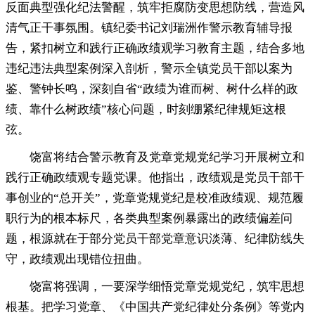
反面典型强化纪法警醒
，
筑牢拒腐防变思想防线，营造风
清气正干事氛围
。
镇纪委书记刘瑞洲作警示教育辅导报
告，紧扣树立和践行正确政绩观学习教育主题
，
结合多地
违纪违法典型案例深入剖析，警示全镇党员干部以案为
鉴、警钟长鸣
，
深刻自省“政绩为谁而树、树什么样的政
绩、靠什么树政绩”核心问题，时刻绷紧纪律规矩这根
弦
。
饶富将结合警示教育及党章党规党纪学习开展树立和
践行正确政绩观专题党课
。
他指出，政绩观是党员干部干
事创业的“总开关”
，
党章党规党纪是校准政绩观、规范履
职行为的根本标尺，各类典型案例暴露出的政绩偏差问
题
，
根源就在于部分党员干部党章意识淡薄、纪律防线失
守，政绩观出现错位扭曲
。
饶富将强调
，
一要深学细悟党章党规党纪，筑牢思想
根基
。
把学习党章、《中国共产党纪律处分条例》等党内