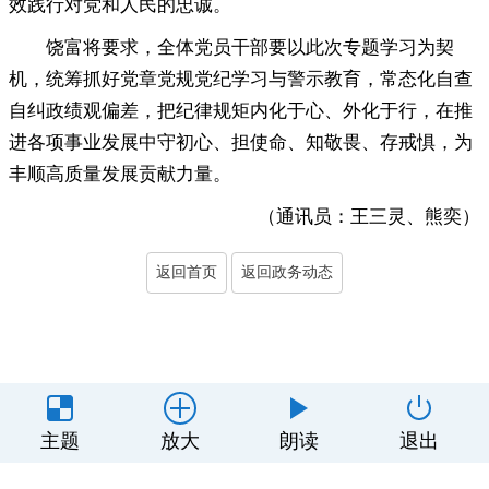
效践行对党和人民的忠诚
。
饶富将要求
，
全体党员干部要以此次专题学习为契
机，统筹抓好党章党规党纪学习与警示教育
，
常态化自查
自纠政绩观偏差，把纪律规矩内化于心、外化于行
，
在推
进各项事业发展中守初心、担使命、知敬畏、存戒惧，为
丰顺高质量发展贡献力量
。
（通讯员：王三灵、熊奕）
返回首页
返回政务动态
主办单位：丰顺县人民政府办公室
主题
放大
朗读
退出
制作维护：丰顺县政务服务和数据管理局