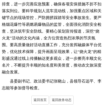
排查，进一步完善应急预案
，
确保各项安保措施不折不扣
落实到位。要科学规划人流车流动线
，
加强重点区域和关
键节点的现场管控，严防拥挤踩踏等安全事故发生
。
要严
格烟花爆竹等易燃易爆物品的监管，全面强化消防安全检
查
，
坚决筑牢安全防线。要精心策划宣传报道
，
深挖“烧
火龙”活动的文化内涵，全方位营造热烈浓厚的节庆氛
围
。
要高质量做好活动直播工作，充分发挥融媒体平台优
势
，
优化技术保障，提升画面呈现效果
，
让“烧火龙”的精
彩盛况通过线上传播触达更多观众，进一步擦亮丰顺文化
名片
，
不断提升丰顺的知名度和美誉度，推动农文旅深度
融合发展
。
县委副书记、政法委书记张晓山
，
县领导石远平、李
志能等参加督导检查。
返回首页
返回政务动态