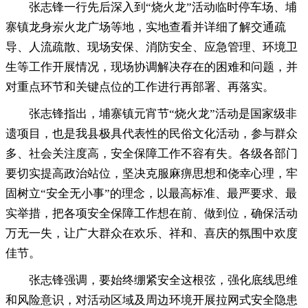
张志锋一行先后深入到“烧火龙”活动临时停车场、埔
寨镇龙身岽火龙广场等地
，
实地查看并详细了解交通疏
导、人流疏散、现场安保、消防安全、应急管理、环境卫
生等工作开展情况，现场协调解决存在的困难和问题
，
并
对重点环节和关键点位的工作进行再部署、再落实。
张志锋指出
，
埔寨镇元宵节“烧火龙”活动是国家级非
遗项目，也是我县极具代表性的民俗文化活动
，
参与群众
多、社会关注度高，安全保障工作不容有失
。
各级各部门
要切实提高政治站位，坚决克服麻痹思想和侥幸心理
，
牢
固树立“安全无小事”的理念，以最高标准、最严要求、最
实举措
，
把各项安全保障工作想在前、做到位，确保活动
万无一失
，
让广大群众在欢乐、祥和、喜庆的氛围中欢度
佳节。
张志锋强调
，
要始终绷紧安全这根弦，强化底线思维
和风险意识
，
对活动区域及周边环境开展拉网式安全隐患