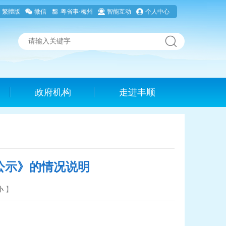
繁體版
微信
粤省事·梅州
智能互动
个人中心
政府机构
走进丰顺
公示》的情况说明
小
】