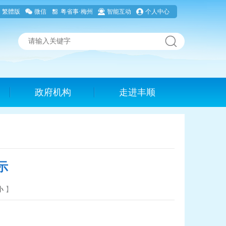
繁體版
微信
粤省事·梅州
智能互动
个人中心
政府机构
走进丰顺
示
小
】