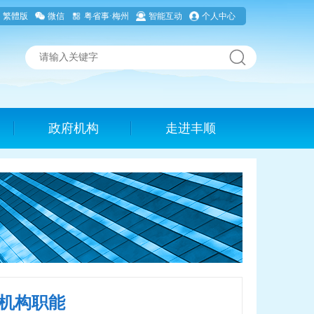
繁體版
微信
粤省事·梅州
智能互动
个人中心
政府机构
走进丰顺
机构职能