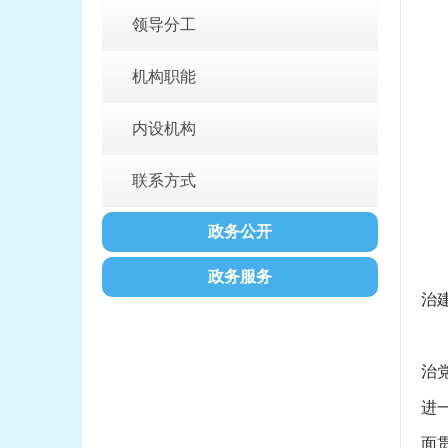
领导分工
负
机构职能
办
办公
内设机构
邮
联系方式
网
主
政务公开
（
政务服务
治
（
治
进
面