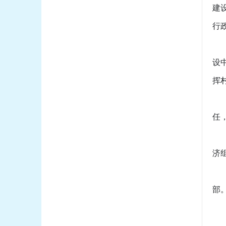
建
行
（
设
挥
（
任
（
济
（
部
（