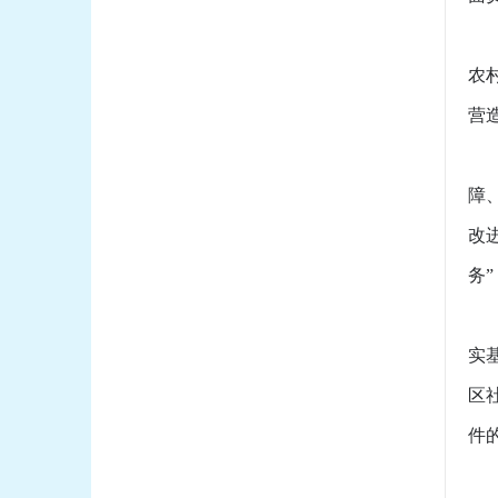
（
农
营
（
障
改
务
（
实
区
件
（