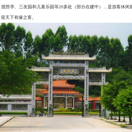
、揽胜亭、三友园和儿童乐园等
20
多处（部分在建中），是游客休闲
，迎天下有缘之客。