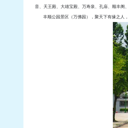
音、天王殿、大雄宝殿、万寿泉、孔庙、顺丰阁
丰顺公园景区（万佛园），聚天下有缘之人