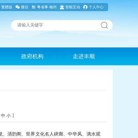
繁體版
微信
粤省事·梅州
智能互动
个人中心
政府机构
走进丰顺
中
小
】
龙、清韵阁、世界文化名人碑廊、中华凤、滴水观