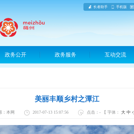
长者助手
手机版
政务公开
政务服务
互动交流
美丽丰顺乡村之潭江
源：本网
2017-07-13 15:07:56
点击：
-
【 字体：
大
中