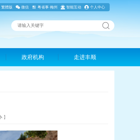
繁體版
微信
粤省事·梅州
智能互动
个人中心
政府机构
走进丰顺
小
】