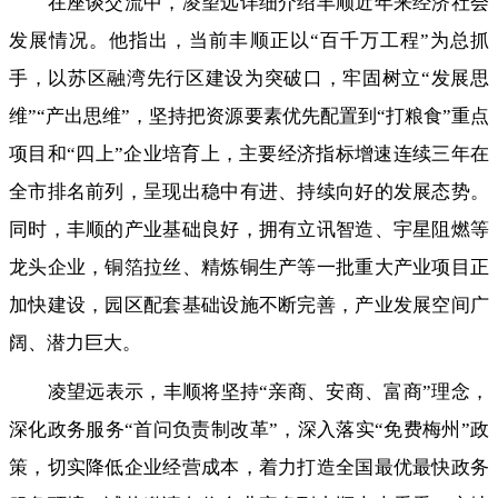
在座谈交流中
，
凌望远详细介绍丰顺近年来经济社会
发展情况。他指出
，
当前丰顺正以“百千万工程”为总抓
手，以苏区融湾先行区建设为突破口
，
牢固树立“发展思
维”“产出思维”，坚持把资源要素优先配置到“打粮食”重点
项目和“四上”企业培育上
，
主要经济指标增速连续三年在
全市排名前列，呈现出稳中有进、持续向好的发展态势
。
同时，丰顺的产业基础良好
，
拥有立讯智造、宇星阻燃等
龙头企业，铜箔拉丝、精炼铜生产等一批重大产业项目正
加快建设
，
园区配套基础设施不断完善，产业发展空间广
阔、潜力巨大
。
凌望远表示
，
丰顺将坚持“亲商、安商、富商”理念，
深化政务服务“首问负责制改革”
，
深入落实“免费梅州”政
策，切实降低企业经营成本
，
着力打造全国最优最快政务