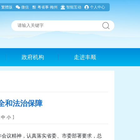
繁體版
微信
粤省事·梅州
智能互动
个人中心
政府机构
走进丰顺
全和法治保障
中
小
】
作会议精神，认真落实省委、市委部署要求，总