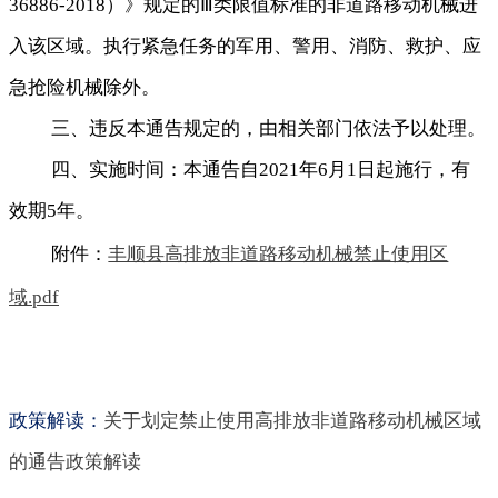
）》规定的
类限值标准的非道路移动机械进
36886-2018
Ⅲ
入该区域
。
执行紧急任务的军用、警用、消防、救护、应
急抢险机械除外。
三、违反本通告规定的
，
由相关部门依法予以处理。
四、实施时间：
本通告自
年
月
日起施行
，
有
2021
6
1
效期
年
。
5
附件：
丰顺县高排放非道路移动机械禁止使用区
域.pdf
政策解读
：
关于划定禁止使用高排放非道路移动机械区域
的通告政策解读