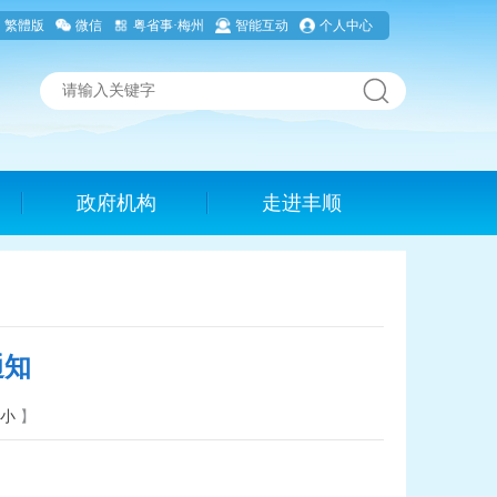
繁體版
微信
粤省事·梅州
智能互动
个人中心
政府机构
走进丰顺
通知
小
】