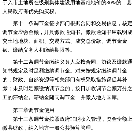
于入市土地所在级别集体建设用地基准地价的80%的
，
县
人民政府有优先购买权。
第十一条调节金征收部门根据合同和交易信息
，
核定
调节金应缴金额，开具缴款通知书
。
缴款通知书应载明成
交土地地块、面积、交易方式、成交总价款、调节金金
额、缴纳义务人和缴纳期限等。
第十二条调节金缴纳义务人应按合同、协议及缴款通
知书规定及时足额缴纳调节金
。
对未按规定缴纳调节金
的，财政、自然资源等相关部门有权采取措施督促其补
缴
；
未及时足额缴纳调节金的，按日加收调节金额万分之
五的滞纳金
。
滞纳金随同调节金一并缴入地方国库。
第三章
调节金使用
第十三条调节金按照政府非税收入管理
，
资金全额上
缴县财政，纳入地方一般公共预算管理
。