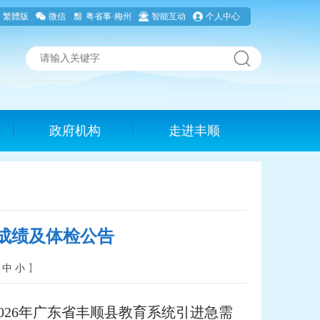
繁體版
微信
粤省事·梅州
智能互动
个人中心
政府机构
走进丰顺
合成绩及体检公告
中
小
】
26年广东省丰顺县教育系统引进急需