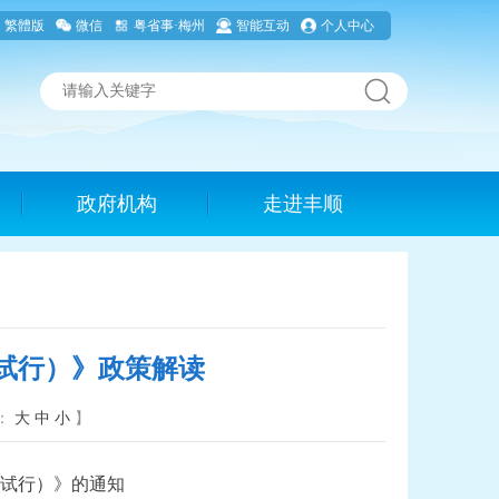
繁體版
微信
粤省事·梅州
智能互动
个人中心
政府机构
走进丰顺
试行）》政策解读
体：
大
中
小
】
试行）》的通知