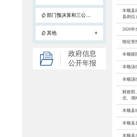
丰顺县
部门预决算和三公经费预决算
县岗位
202
+
其他
细化管
政府信息
丰顺留
公开年报
丰顺汤坑
丰顺汤坑
财政部
北、湖
丰顺县埔
丰顺县北
丰顺县丰