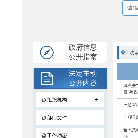
政府信息

法
公开指南
法定主动
公开内容
风洪叠
霞”与
+
组织机构
应急管
部门文件
丰顺县
全民共
工作动态
办