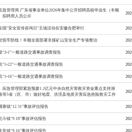
应急管理局 广东省事业单位2026年集中公开招聘高校毕业生（丰顺
202
）拟聘用人员公示
6年全国“安全宣传咨询日”主场活动在安徽合肥举行
202
控筑牢防线！丰顺全面部署非煤矿山安全生产专项整治
202
隍“2•1”一般道路交通事故调查报告
202
“1•22”一般道路交通事故调查报告
202
“1•16”一般道路交通事故调查报告
202
、应急管理部紧急预拨1.2亿元中央自然灾害救灾资金重点支持湖
202
南等5省（区、市）做好地震、洪涝及地质灾害应急抢险救灾工作
寨镇“12.31”事故评估报告
202
斗镇“9.18”事故评估报告
202
良镇“9.16”事故评估报告
202