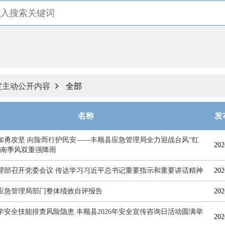
定主动公开内容
全部

名称
发
加勇攻坚 向险而行护民安——丰顺县应急管理局全力迎战台风“红
202
西南季风双重强降雨
理部召开党委会议 传达学习习近平总书记重要指示和重要讲话精神
202
应急管理局部门整体绩效自评报告
202
学安全技能排查风险隐患 丰顺县2026年安全宣传咨询日活动圆满举
202