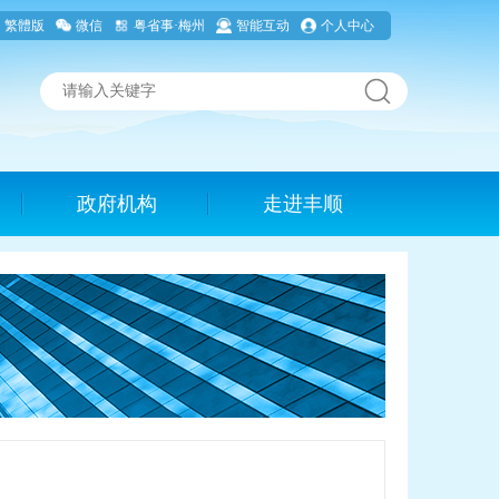
繁體版
微信
粤省事·梅州
智能互动
个人中心
政府机构
走进丰顺