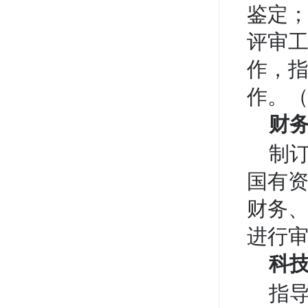
鉴定
评审
作，
作。（
财
制
国有
财务
进行审
科
指