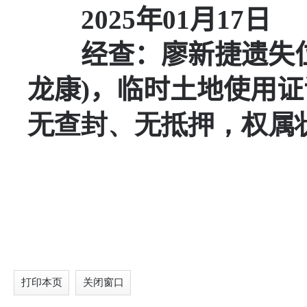
2025
年
01
月
17
日
经查：
廖新捷
遗失
龙康
)
，临时土地使用证
无查封、无抵押，权属
打印本页
关闭窗口