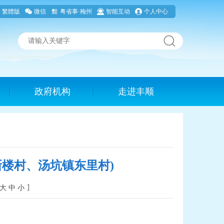
繁體版
微信
粤省事·梅州
智能互动
个人中心
政府机构
走进丰顺
新楼村、汤坑镇东里村)
大
中
小
】