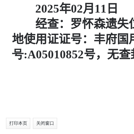
2025
年
02
月
11
日
经查：
罗怀森
遗失
地使用证证号：
丰府国
号
:
A05010852
号，无查
打印本页
关闭窗口