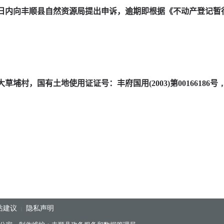
日内向丰顺县自然资源局提出申诉，逾期即根据《不动产登记暂
大草埔村
，国有土地使用证证号：
丰府国用
(2003)
第
00166186
号
站建议
隐私声明
|