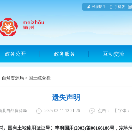
长者助手
手机版
政务公开
政务服务
互动交流
>
自然资源局
>
国土综合栏
遗失声明
丰顺县自然资源局
2025-02-11 12:21:26
点击：
-
【 字体：
村
，国有土地使用证证号：
丰府国用
(2003)
第
00166186
号
，宗地