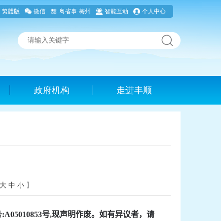
繁體版
微信
粤省事·梅州
智能互动
个人中心
政府机构
走进丰顺
大
中
小
】
号
:
A05010853
号
,
现声明作废。如有异议者，请