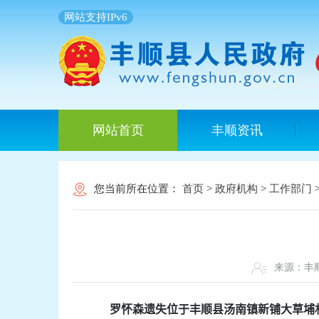
网站支持IPv6
网站首页
丰顺资讯
您当前所在位置：
首页
>
政府机构
>
工作部门
来源：
罗怀森
遗失位于
丰顺县汤南镇新铺大草埔