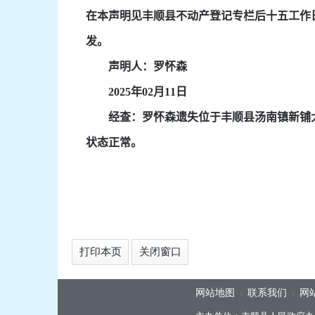
在本声明见丰顺县不动产登记专栏后十五工作
发。
声明人：
罗怀森
2025
年
02
月
11
日
经查：
罗怀森
遗失位于
丰顺县汤南镇新铺
状态正常。
打印本页
关闭窗口
网站地图
联系我们
网
|
|