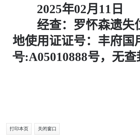
2025
年
02
月
11
日
经查：
罗怀森
遗失
地使用证证号：
丰府国
号
:
A05010888
号，无查
打印本页
关闭窗口