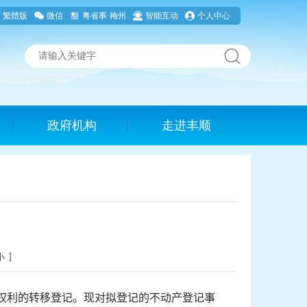
繁體版
微信
粤省事·梅州
智能互动
个人中心
政府机构
走进丰顺
小
】
权利的转移登记。现对拟登记的不动产登记事