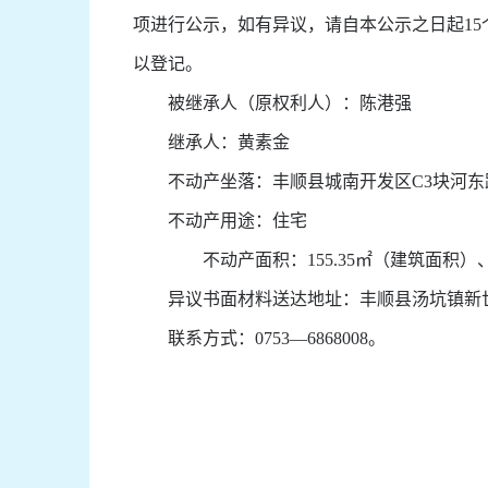
项进行公示，如有异议，请自本公示之日起
15
以登记。
被继承人（原权利人）：陈港强
继承人：黄素金
不动产坐落：丰顺县城南开发区
C3
块河东
不动产用途：住宅
不动产面积：
155.35
㎡（建筑面积）
异议书面材料送达地址：丰顺县汤坑镇新世
联系方式：
0753—6868008
。