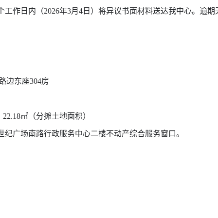
个工作日内（
2026
年
3
月
4
日）将异议书面材料送达我中心。逾期
路边东座
304
房
、
22.18
㎡（分摊土地面积）
纪广场南路行政服务中心二楼不动产综合服务窗口。