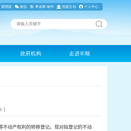
繁體版
微信
粤省事·梅州
智能互动
个人中心
政府机构
走进丰顺
小
】
得不动产权利的转移登记。现对拟登记的不动