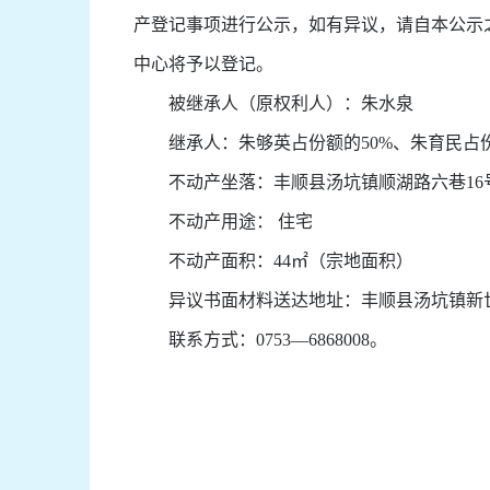
产登记事项进行公示，如有异议，请自本公示
中心将予以登记。
被继承人（原权利人）：朱水泉
继承人：朱够英占份额的
50%
、朱育民占
不动产坐落：丰顺县汤坑镇顺湖路六巷
16
不动产用途： 住宅
不动产面积：
44
㎡（宗地面积）
异议书面材料送达地址：丰顺县汤坑镇新世
联系方式：
0753—6868008
。