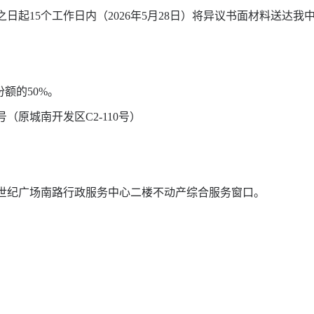
之日起
15
个工作日内（
2026
年
5
月
28
日）将异议书面材料送达我
份额的
50%
。
号（原城南开发区
C2-110
号）
纪广场南路行政服务中心二楼不动产综合服务窗口。