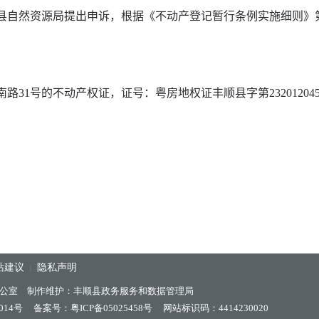
县自然资源局提出申诉，
根据《不动产登记暂行条例实施细则》
南路
31
号
的不动产权证，证号：
粤房地权证丰顺县字第
23201204
站建议
隐私声明
|
公室 制作维护：丰顺县政务服务和数据管理局
014号
备案号：粤ICP备05025458号
网站标识码：4414230020