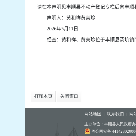
请在本声明见丰顺县不动产登记专栏后向丰顺
声明人：
黄和祥
黄美珍
2026
年
5
月
11
日
经查：
黄和祥、黄美珍
位于
丰顺县汤坑镇
打印本页
关闭窗口
网站地图
联系我们
网
|
|
主办单位：丰顺县人民政府办
粤公网安备 44142302000