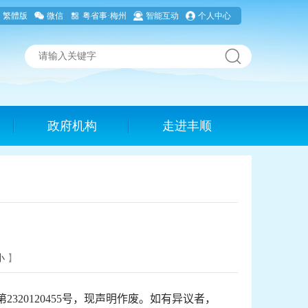
繁體版
微信
粤省事·梅州
智能互动
个人中心
政府机构
走进丰顺
小
】
第
2320120455
号，
现声明作废。
如有异议者，