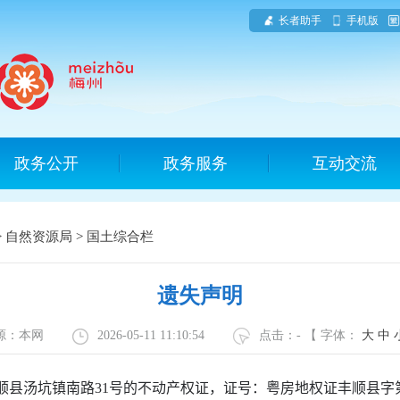
长者助手
手机版
政务公开
政务服务
互动交流
>
自然资源局
>
国土综合栏
遗失声明
源：本网
2026-05-11 11:10:54
点击：
-
【 字体：
大
中
顺县汤坑镇南路
31
号
的不动产权证，证号：
粤房地权证丰顺县字