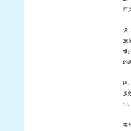
面
（
设
施
维
的
（
障
服
理
（
实