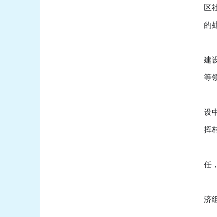
区
的
（
建
等
（
设
挥
（
任
（
济
（