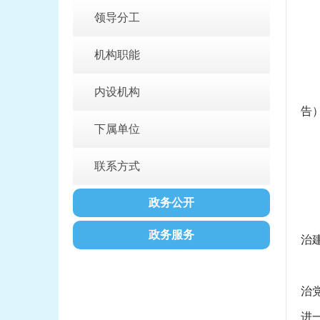
领导分工
负
机构职能
办
办
内设机构
告
下属单位
邮
网址：
联系方式
主
政务公开
（
政务服务
治
（
治
进