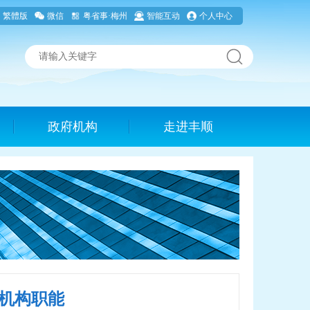
繁體版
微信
粤省事·梅州
智能互动
个人中心
政府机构
走进丰顺
机构职能