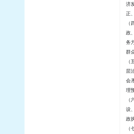
济
正
（
政
务
群
（
层
会
理
（
设
政
（