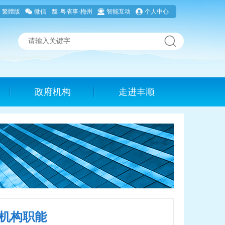
繁體版
微信
粤省事·梅州
智能互动
个人中心
政府机构
走进丰顺
机构职能