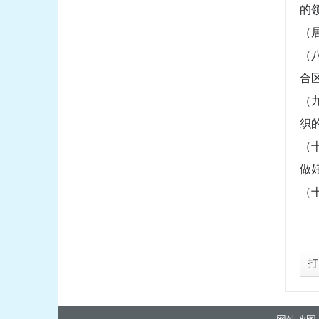
的
（
（
合
（
织
（
做
（
打