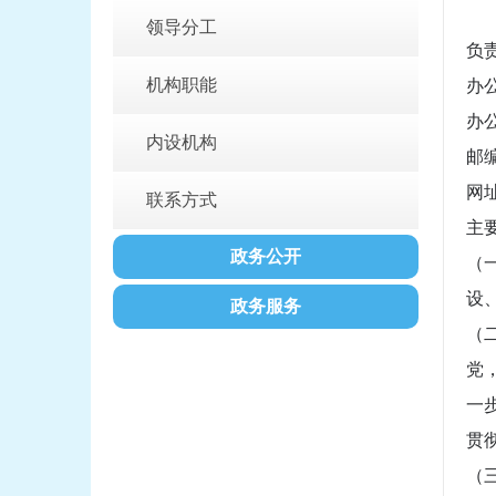
领导分工
负
机构职能
办
办
内设机构
邮编
网
联系方式
主
政务公开
（
设
政务服务
（
党
一
贯
（