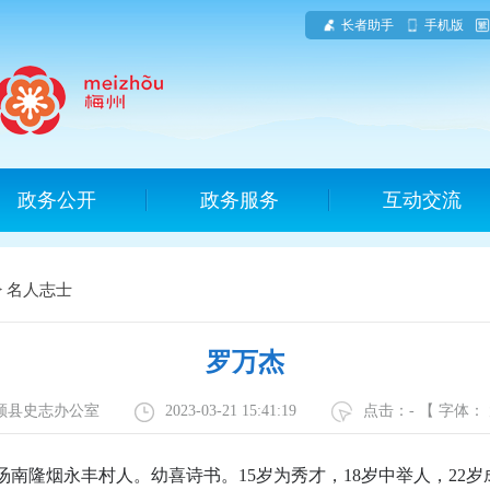
长者助手
手机版
政务公开
政务服务
互动交流
>
名人志士
罗万杰
丰顺县史志办公室
2023-03-21 15:41:19
点击：
-
【 字体：
，今汤南隆烟永丰村人。幼喜诗书。15岁为秀才，18岁中举人，22