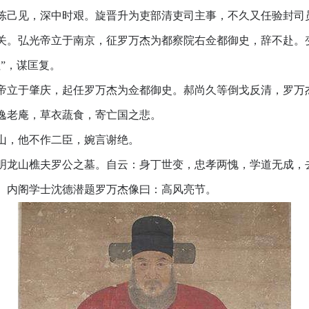
陈己见，深中时艰。旋晋升为吏部清吏司主事，不久又任验封司
兵入关。弘光帝立于南京，征罗万杰为都察院右佥都御史，辞不赴
”，谋匡复。
帝立于肇庆，起任罗万杰为佥都御史。郝尚久等倒戈反清，罗万
逸老庵，草衣蔬食，寄亡国之悲。
山，他不作二臣，婉言谢绝。
：明龙山樵夫罗公之墓。自云：身丁世变，忠孝两愧，学道无成，
、内阁学士沈德潜题罗万杰像曰：高风亮节。