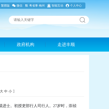
繁體版
微信
粤省事·梅州
智能互动
个人中心
政府机构
走进丰顺
大
中
小
】
岁成进士。初授吏部行人司行人。27岁时，崇祯