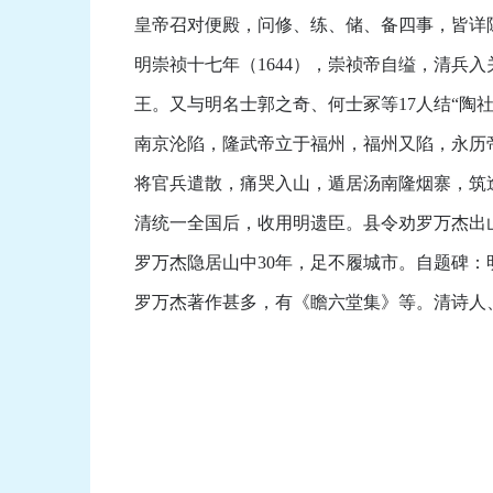
皇帝召对便殿，问修、练、储、备四事，皆详
明崇祯十七年（1644），崇祯帝自缢，清
王。又与明名士郭之奇、何士冢等17人结“陶社
南京沦陷，隆武帝立于福州，福州又陷，永历
将官兵遣散，痛哭入山，遁居汤南隆烟寨，筑
清统一全国后，收用明遗臣。县令劝罗万杰出
罗万杰隐居山中30年，足不履城市。自题碑
罗万杰著作甚多，有《瞻六堂集》等。清诗人