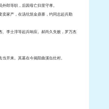
员外郎等职，后因母亡归里守孝。
。变卖家产，在汤坑筑金鼎寨，约同志起兵勤
杰、李士淳等起兵响应。郝尚久失败，罗万杰
去当开来。其墓在今揭阳曲溪缶灶村。