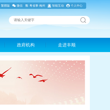
繁體版
微信
粤省事·梅州
智能互动
个人中心
政府机构
走进丰顺