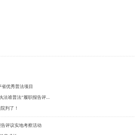
评省优秀普法项目
法谁普法”履职报告评...
法院判了！
职报告评议实地考察活动