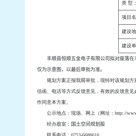
类 型
项目
建设
建设
丰顺县恒顺五金电子有限公司
拟对座落在
仅为示意图，以最后审批为准。
规划方案正报我
局
审批，现特对该规划方案
信函、电话等方式反馈意见，有效的反馈意见
作同意本方案。
公示地点：现场、网上（网址：http: //www.fengs
经办股室：
国土空间规划股
联系电话：
0753-6686616