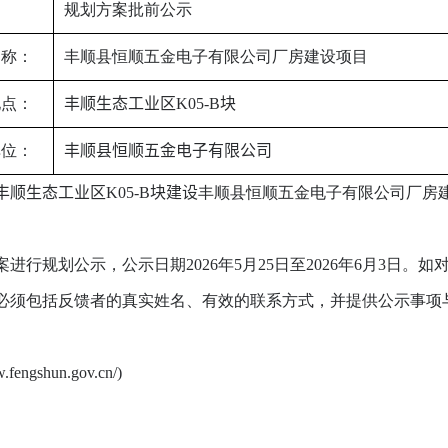
：
规划方案批前公示
名称：
丰顺县恒顺五金电子有限公司厂房建设项目
地点：
丰顺生态工业区
K05-B
块
单位：
丰顺县恒顺五金电子有限公司
丰顺生态工业区
K05-B
块
建设
丰顺县恒顺五金电子有限公司厂房
进行规划公示，公示日期202
6
年
5
月
25
日至202
6
年
6
月
3
日。如
必须包括反馈者的真实姓名、有效的联系方式，并提供公示事项
hun.gov.cn/)