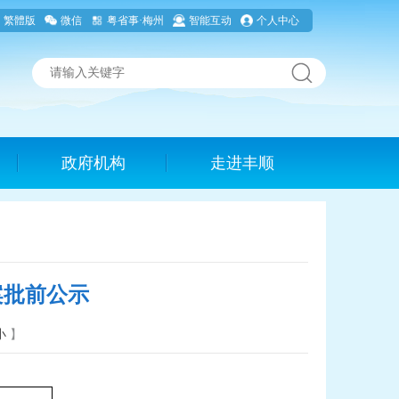
繁體版
微信
粤省事·梅州
智能互动
个人中心
政府机构
走进丰顺
案批前公示
小
】