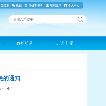
繁體版
微信
粤省事·梅州
智能互动
个人中心
政府机构
走进丰顺
免的通知
大
中
小
】