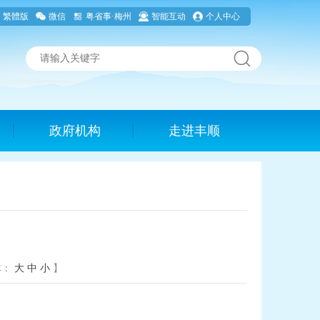
繁體版
微信
粤省事·梅州
智能互动
个人中心
政府机构
走进丰顺
体：
大
中
小
】