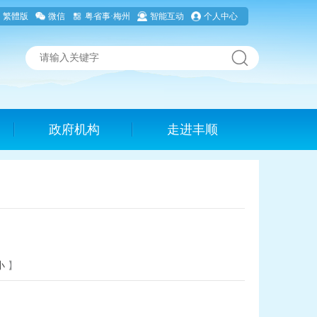
繁體版
微信
粤省事·梅州
智能互动
个人中心
政府机构
走进丰顺
小
】