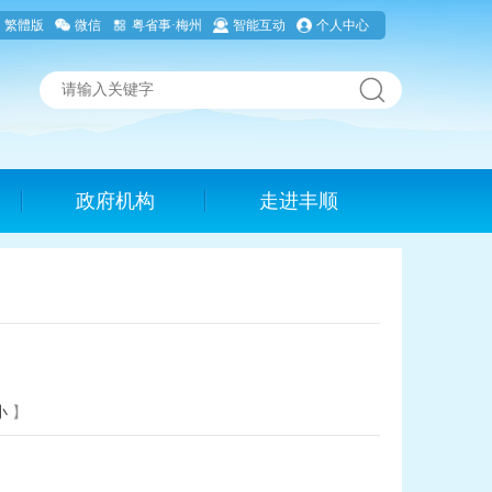
繁體版
微信
粤省事·梅州
智能互动
个人中心
政府机构
走进丰顺
小
】