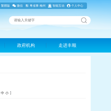
繁體版
微信
粤省事·梅州
智能互动
个人中心
政府机构
走进丰顺
中
小
】