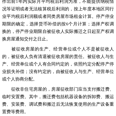
作出前1年内实际月平均税后利润为准，不能提供纳税情
况等证明或者无法核算税后利润的
，
按上年度本地区同行
业平均税后利润额或者同类房屋市场租金计算。停产停业
期限的确定
，
选择货币补偿的按6个月计算；选择产权调
换的
，
停产停业期限自被征收人实际搬迁之日起至产权调
换房屋通知交付之日止。
被征收房屋的生产、经营单位或个人不是被征收人
的
，
被征收人负有清退被征收房屋的责任。被征收人与生
产、经营单位或个人有合同约定的
，
依照约定分配停产停
业损失补偿；没有约定的
，
由被征收人与生产、经营单位
或个人协商分配。
征收非住宅房屋的
，
房屋征收部门应当支付搬迁费、
临时安置费。其中
，
搬迁费包括机器设备的拆卸费、搬运
费、安装费、调试费和搬迁后无法恢复使用的生产设备重
置费等费用。