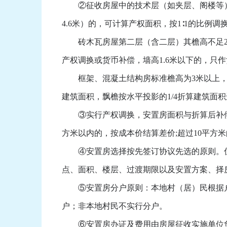
②征收房屋中的技术层（如夹层、阁楼等）如属
4.6米）的，可计算产权面积，按1∶1的比例
砖木瓦房屋第二层（含二层）其檐高不足2.2米
产权调换或货币补偿，墙高1.6米以下的，只
框架、混凝土结构房标准檐高为3米以上，红砖
建筑面积，飘檐按水平投影的1/4折算建筑面
③实行产权调换，安置房面积与折算后补偿面
方米以内的，按成本价结算差价;超过10平
④安置房选择按先签订协议先选的原则。优先
点、面积、楼层、过渡期限以及安置方案、择
⑤安置房分户原则：本地村（居）民根据户
户；非本地村民不实行分户。
⑥安置房办证及费用由房屋征收实施单位负