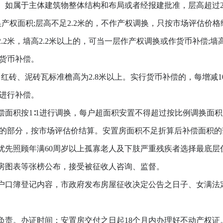
于主体建筑物整体结构和布局或者经报建批准，层高超过2.2
调换产权面积;层高不足2.2米的，不作产权调换，只按市场评估价
，墙高2.2米以上的，可当一层作产权调换或作货币补偿;墙高超过
作货币补偿。
、泥砖瓦标准檐高为2.8米以上。实行货币补偿的，每增减10
积进行补偿。
积按1∶1进行调换，每户超面积安置不得超过按比例调换面积的
方米的部分，按市场评估价结算。安置房面积不足折算后补偿面积
照顾年满60周岁以上孤寡老人及下肢严重残疾者选择最底层
房图表等张榜公布，接受被征收人咨询、监督。
口簿登记内容，市政府发布房屋征收决定公告之日子、女满法
责。办证时间：安置房交付之日起18个月内办理好不动产权证