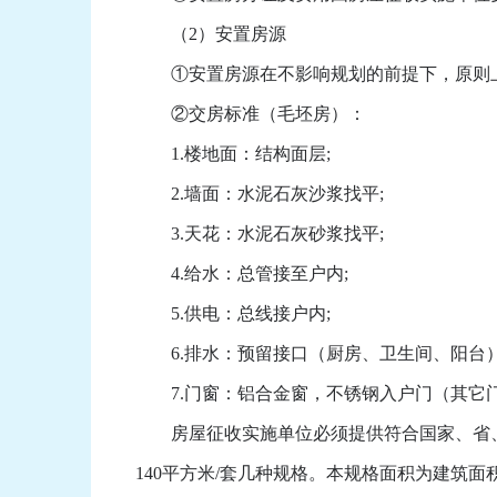
（2）安置房源
①安置房源在不影响规划的前提下，原则上
②交房标准（毛坯房）：
1.楼地面：结构面层;
2.墙面：水泥石灰沙浆找平;
3.天花：水泥石灰砂浆找平;
4.给水：总管接至户内;
5.供电：总线接户内;
6.排水：预留接口（厨房、卫生间、阳台）
7.门窗：铝合金窗，不锈钢入户门（其它
房屋征收实施单位必须提供符合国家、省、市
140平方米/套几种规格。本规格面积为建筑