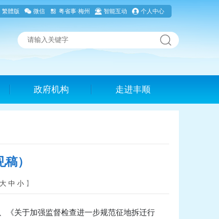
繁體版
微信
粤省事·梅州
智能互动
个人中心
政府机构
走进丰顺
见稿）
大
中
小
】
）、《关于加强监督检查进一步规范征地拆迁行