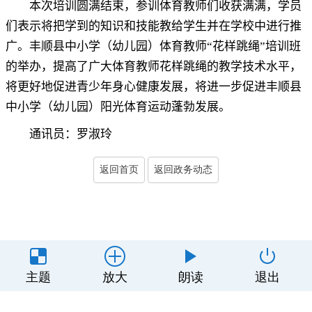
本次培训圆满结束
，
参训体育教师们收获满满，学员
们表示将把学到的知识和技能教给学生并在学校中进行推
广
。
丰顺县中小学（幼儿园）体育教师“花样跳绳”培训班
的举办，提高了广大体育教师花样跳绳的教学技术水平
，
将更好地促进青少年身心健康发展，将进一步促进丰顺县
中小学（幼儿园）阳光体育运动蓬勃发展
。
通讯员：罗淑玲
返回首页
返回政务动态
主办单位：丰顺县人民政府办公室
主题
放大
朗读
退出
制作维护：丰顺县政务服务和数据管理局