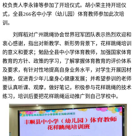
校负责人李永锋等参加了开班仪式。胡小荣主持开班仪
式
，
全县
266
名中小学（幼儿园）体育教师参加此次培
训
。
刘辉稻对广州跳绳协会世界冠军团队表示热烈欢迎和
衷心感谢
，
指出对新教学、新形势背景下，花样跳绳培训
的意义和要求
；
勉励全县中小学体育教师，加强国家体育
教育的方针、政策的学习
，
了解掌握体育教育的评价体系
及要求，有针对性地提高自身业务水平
，
对学生开展因材
施教，促进青少年儿童身心健康发展
；
并希望参训的老师
要认真听课、观摩，做好笔记
，
积极参与花样跳绳的技术
练习，培训后要把花样跳绳运动推广到自己学校中
。