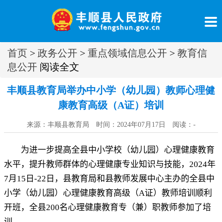
首页
>
政务公开
>
重点领域信息公开
>
教育信
息公开
阅读全文
丰顺县教育局举办中小学（幼儿园）教师心理健
康教育高级（A证）培训
来源：丰顺县教育局 时间：2024年07月17日 阅读：
-
为进一步提高全县中小学校（幼儿园）心理健康教育
水平
，
提升教师群体的心理健康专业知识与技能，
2024
年
7
月
15
日
-
22
日
，
县教育局
和县教师发展中心主办的全县
中
小学（幼儿园）心理健康教育
高
级（
A
证）
教师
培训
顺利
开班
，
全县
200
名心理健康教育专（兼）职教师参加了培
训
。