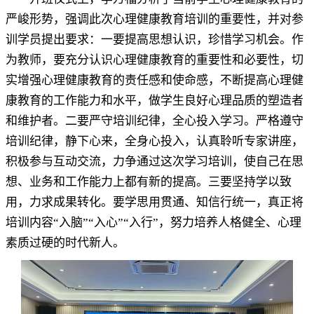
严峻形势
，
强调此次心理健康教育培训的重要性，并
对参
训学
员提出要求：一要提高思想认识
，
珍惜学习机会
。
作
为教师
，
要充分认识心理健康教育的重要性和必要性，切
实增强心理健康教育的责任感和使命感
，
不断提高心理健
康教育的工作能力和水平
，
做学生良好心理品质的塑造者
和
维护者
。
二要严守
培训
纪律
，
全心投入学习
。
严格遵守
培训纪律
，
静下心来，全身心投入
，
认真聆听专家讲座，
积极参与互动交流
，
力争通过这次学习培训，使自己在思
想、业务和工作能力上都有新的提高
。
三要
坚持
学以致
用
，
力求成果转化
。
要
学思
用
贯通、知
信
行统一
，
真正将
培训内容“入脑”“入心”“入行”
，
努力培养人格健全、心理
素质过硬的时代新人
。