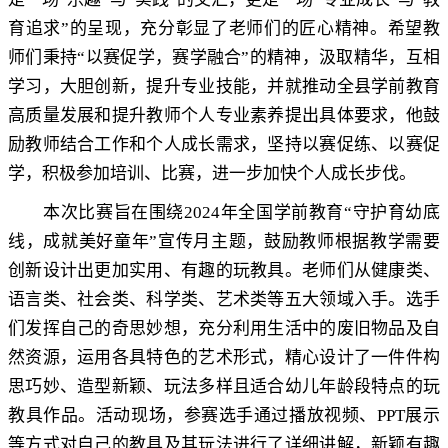
育追求”的呈现，充分彰显了老师们的匠心精神
。
希望教
师们秉持“以赛促学，赛学融合”的精神
，
汲取精华，互相
学习
，
大胆创新，提升专业技能
，
并就推动全县学前教育
高质量发展和提升教师个人专业素养提出具体要求，他鼓
励教师结合工作和个人成长需求
，
坚持以赛促练、以赛促
学，积极参加培训、比赛
，
进一步加快个人成长步伐。
本次比赛旨在围绕
2024
年全国学前教育“守护育幼底
线
，
成就美好童年”宣传月主题，鼓励教师根据教学需要
创新设计出更加实用、有趣的玩教具
。
老师们从健康类、
语言类、社会类、科学类、艺术类等五大领域入手。选手
们发挥自己的奇思妙想
，
充分利用生活中的废旧物品及自
然资源，运用各具特色的艺术形式
，
精心设计了一件件构
思巧妙、造型新颖、玩法多样且适合幼儿年龄段特点的玩
教具作品。活动现场
，
参赛选手通过播放视频、
PPT
展示
等方式对自己的教具及其玩法进行了详细讲解
，
新颖有趣