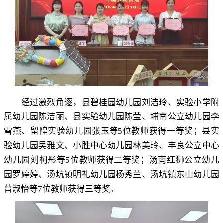
经过激烈角逐
，
县碧桂园幼儿园刘洁玲、实验小学附
属幼儿园陈洁丽、县实验幼儿园陈莹、埔南公立幼儿园李
雪燕、留隍实验幼儿园张玉等
5
位教师获得一等奖
；
县实
验幼儿园吴雅文、小胜中心幼儿园林美玲、丰良公立中心
幼儿园刘柯彤等
5
位教师获得二等奖
；
汤南红狮公立幼儿
园罗婷婷、汤坑镇明礼幼儿园杨秀兰、汤坑镇东山幼儿园
曾淑怡等
7
位教师获得三等奖
。