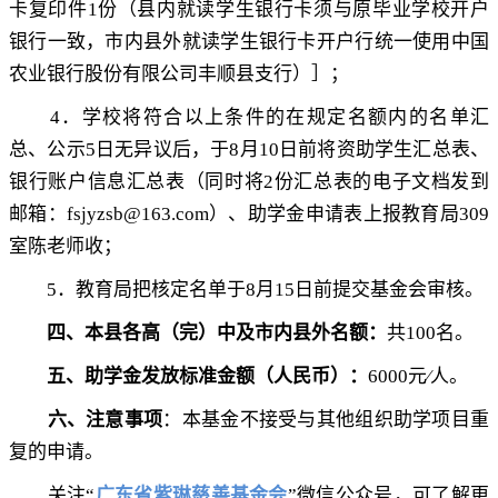
卡复印件
1
份（县内就读学生银行卡须与原毕业学校开户
银行一致
，
市内县外就读学生银行卡开户行统一使用中国
农业银行股份有限公司丰顺县支行）］；
4
．学校将符合以上条件的在规定名额内的名单汇
总、公示
5
日无异议后
，
于
8
月
10
日前将资助学生汇总表、
银行账户信息汇总表（同时将
2
份汇总表的电子文档发到
邮箱：
fsjyzsb@163.com
）、助学金申请表上报教育局
309
室陈老师收
；
5
．教育局把核定名单于
8
月
15
日前提交基金会审核
。
四、本县各高（完）中及市内县外名额：
共
100
名
。
五、助学金发放标准金额（人民币）：
6000
元∕人
。
六、注意事项
：本基金不接受与其他组织助学项目重
复的申请
。
关注“
广东省紫琳慈善基金会
”微信公众号
，
可了解更