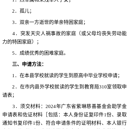
2
．孤儿
；
3
．双亲一方逝世的单亲特困家庭
；
4
．突发天灾人祸事故的家庭（或父母均丧失劳动能
力的特困家庭）
；
5
．成绩优秀的困难家庭
。
三、申请方法：
1
．在本县学校就读的学生到原高中毕业学校申请
；
2
．在市内县外学校就读的学生到教育局
310
室领取申
请表
；
3
．须交材料：
2024
年广东省紫琳慈善基金会助学金
申请表和佐证材料［包括：本人身份证复印件
1
份、录取
通知书复印件
1
份、符合申请条件的证明材料、本人银行