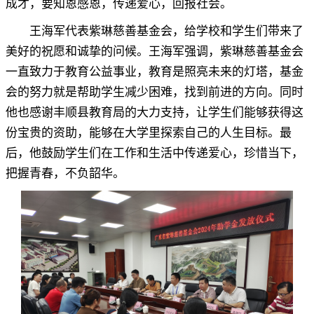
成才
，
要知恩感恩，传递爱心
，
回报社会。
王海军代表紫琳慈善基金会
，
给学校和学生们带来了
美好的祝愿和诚挚的问候。王海军强调
，
紫琳慈善基金会
一直致力于教育公益事业，教育是照亮未来的灯塔
，
基金
会的努力就是帮助学生减少困难，找到前进的方向
。
同时
他也感谢丰顺县教育局的大力支持，让学生们能够获得这
份宝贵的资助
，
能够在大学里探索自己的人生目标。最
后
，
他鼓励学生们在工作和生活中传递爱心，珍惜当下
，
把握青春，不负韶华
。