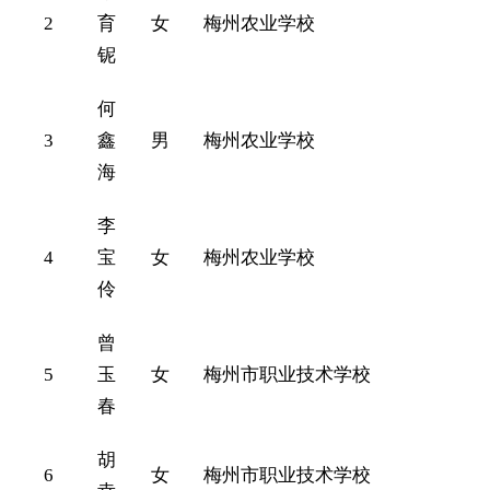
2
育
女
梅州农业学校
铌
何
3
鑫
男
梅州农业学校
海
李
4
宝
女
梅州农业学校
伶
曾
5
玉
女
梅州市职业技术学校
春
胡
6
女
梅州市职业技术学校