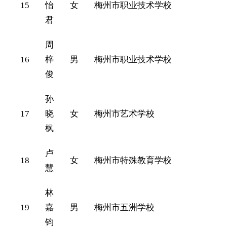
15
怡
女
梅州市职业技术学校
君
周
16
梓
男
梅州市职业技术学校
俊
孙
17
晓
女
梅州市艺术学校
枫
卢
18
女
梅州市特殊教育学校
慧
林
19
嘉
男
梅州市五洲学校
钧