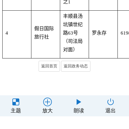
之
1
丰顺县汤
坑镇世纪
假日
国际
4
路
63
号
罗永存
619
旅行社
（司法局
对面）
返回首页
返回政务动态
主办单位：丰顺县人民政府办公室
主题
放大
朗读
退出
制作维护：丰顺县政务服务和数据管理局