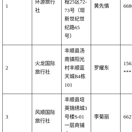
环游旅行
程
25
区
72-
1
黄先慎
668
社
73
号（现
新世纪世
纪路
65
号）
丰顺县汤
南镇阳光
火龙国际
156
2
村丰顺蓝
罗耀东
旅行社
***
天城
B4
栋
101
丰顺县培
英锦绣城
3
风顺国际
3
号楼
S-01
李菊丽
662
旅行社
一层商铺