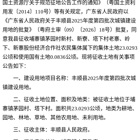
国土资源厅关于规范征地公告工作的通知》（粤国土资利
用发〔
2014
〕
110
号）等有关规定
，
广东省人民政府以
《广东省人民政府关于丰顺县
20
25
年度第
四
批次城镇建设
用地的批复》（粤府土审（
09
）〔
202
6
〕
18
号）批复
，
同
意我县征收埔寨镇茅园村新村、新寮、塔下村老寨、岭
下、新寨股份经济合作社农民集体属下的集体土地
2
3.0293
公顷
和使用国有土地
0.0836
公顷
。
现将征收土地有关事项
公告如下：
一、建设用地项目名称
：
丰顺县
202
5
年度第
四
批次
城
镇建设用地
。
二、征收土地位置、面积及地类：
被征收土地位于
埔
寨镇茅园村、
塔下村
。
面积共
23.0293
公顷
，
地类为
耕地、
园地、林地、草地、其他农用地、未利用地
。
三、征收主体：
丰顺县人民政府
。