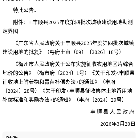
特此公告
。
附件
：
1
.
丰顺县
202
5
年度第
四
批次
城镇建设用地勘测
定界图
《广东省人民政府关于
丰顺县
202
5
年度第
四
批次
城镇
建设用地的批复》
（
粤府土审（
09
）
〔
202
6
〕
18
号
）
《梅州市人民政府关于公布实施征收农用地区片综合
地价的公告》（梅市府〔
2024
〕
1
号）《关于印发
<
丰顺县
征收地上附着物和青苗补偿办法
>
的通知》（丰府
〔
2024
〕
28
号）《关于印发
<
丰顺县征收集体土地留用地
补偿标准和奖励办法
>
的通知》（丰府〔
2024
〕
29
号）
丰 顺 县 人 民 政 府
202
6
年
3
月
20
日