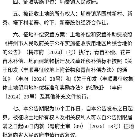
四、征收实施单位：
埔寨镇人民政府
。
五、被征收土地的所有权人
：
埔寨镇茅园村新村、新
寮、塔下村老寨、岭下、新寨股份经济合作社
。
六
、征地补偿安置方案：
土地补偿和安置补助费按照
《梅州市人民政府关于公布实施征收农用地区片综合地价
的公告》（梅市府〔
2024
〕
1
号
）执行
；
青苗补偿、花卉
苗木补偿、地面建筑物拆迁及坟墓迁移补偿标准按照《关
于印发〈丰顺县征收地上附着物和青苗补偿办法〉的通
知》（丰府〔
2024
〕
28
号）和《关于印发〈丰顺县征收集
体土地留用地补偿标准和奖励办法〉的通知》（丰府
〔
2024
〕
29
号）及其他补充文件执行
。
七、
本公告期限为
10
个工作日
，
自本公告发布之日起
算。被征收土地所有权人及相关权利人可以自公告期限届
满之日起
60
日内就（粤府土审（
09
）
〔
202
6
〕
18
号
）征地
批复向省人民政府申请行政复议
。