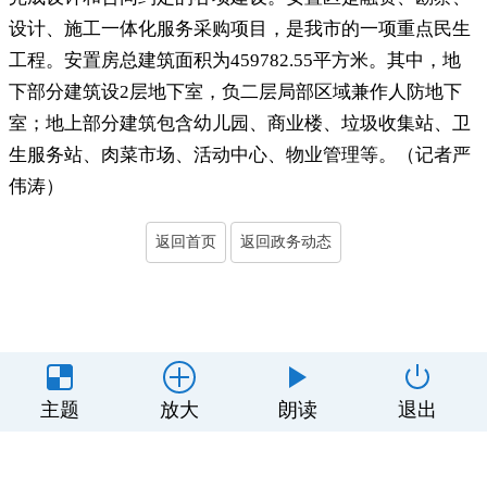
设计、施工一体化服务采购项目，是我市的一项重点民生
工程
。
安置房总建筑面积为459782.55平方米。其中
，
地
下部分建筑设2层地下室，负二层局部区域兼作人防地下
室
；
地上部分建筑包含幼儿园、商业楼、垃圾收集站、卫
生服务站、肉菜市场、活动中心、物业管理等。（记者严
伟涛）
返回首页
返回政务动态
主办单位：丰顺县人民政府办公室
主题
放大
朗读
退出
制作维护：丰顺县政务服务和数据管理局