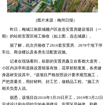
(图片来源：梅州日报）
昨日
，
梅城江南新城棚户区改造安置房建设项目（一
期）的站前安置区竣工验收（如上图，连志城摄）
。
据了解
，
此次共验收了2816套安置房、2878个地下停
车位、商业楼以及各类生活配套设施。
记者在现场看到
，
崭新的安置房矗立在客都大道旁，
小区内凉亭和道路设置错落有致
，
花草郁郁葱葱，各类健
身器材安设其中
。
“该项目严格按照设计要求规范施工，
严把质量关
，
用好材料、好工艺，做精品工程
。
”施工方
相关负责人说。
据悉
，
该项目自2016年3月29日开工，2019年3月22日
完成设计和合同约定的各项建设
。
安置区是融资、勘察、