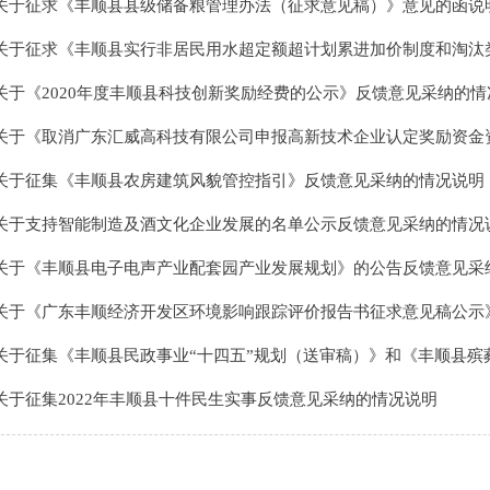
关于征求《丰顺县县级储备粮管理办法（征求意见稿）》意见的函说
关于征求《丰顺县实行非居民用水超定额超计划累进加价制度和淘汰类限制类企.
关于《2020年度丰顺县科技创新奖励经费的公示》反馈意见采纳的情
关于《取消广东汇威高科技有限公司申报高新技术企业认定奖励资金资格公示》.
关于征集《丰顺县农房建筑风貌管控指引》反馈意见采纳的情况说明
关于支持智能制造及酒文化企业发展的名单公示反馈意见采纳的情况
关于《丰顺县电子电声产业配套园产业发展规划》的公告反馈意见采纳的情况说.
关于《广东丰顺经济开发区环境影响跟踪评价报告书征求意见稿公示》反馈意见.
关于征集《丰顺县民政事业“十四五”规划（送审稿）》和《丰顺县殡葬事业“.
关于征集2022年丰顺县十件民生实事反馈意见采纳的情况说明