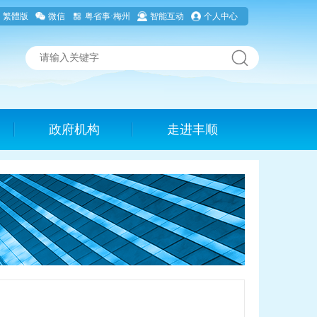
繁體版
微信
粤省事·梅州
智能互动
个人中心
政府机构
走进丰顺