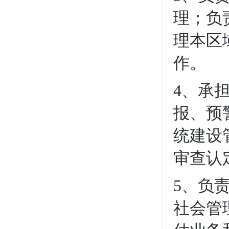
理；负
理本区
作。
4、
承
报
、
预
统建设
审查认
5、负
社会管